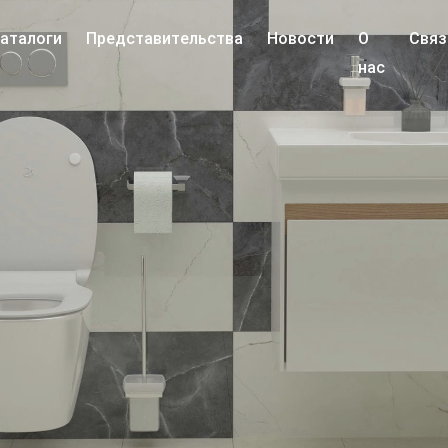
аталоги
Представительства
Новости
О
Связ
нас