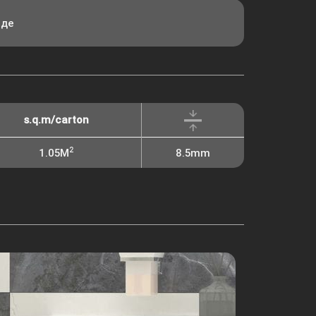
еде
s.q.m/carton
2
1.05M
8.5mm