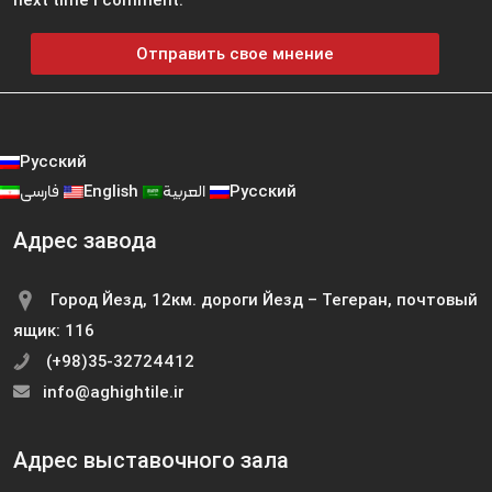
Русский
فارسی
English
العربية
Русский
Адрес завода
Город Йезд, 12км. дороги Йезд – Тегеран, почтовый
ящик: 116
(+98)35-32724412
info@aghightile.ir
Адрес выставочного зала