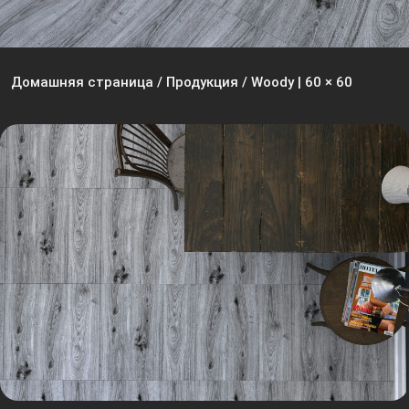
Домашняя страница
/
Продукция
/
Woody | 60 × 60