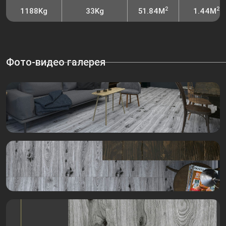
2
2
1188Kg
33Kg
51.84M
1.44M
Фото-видео галерея