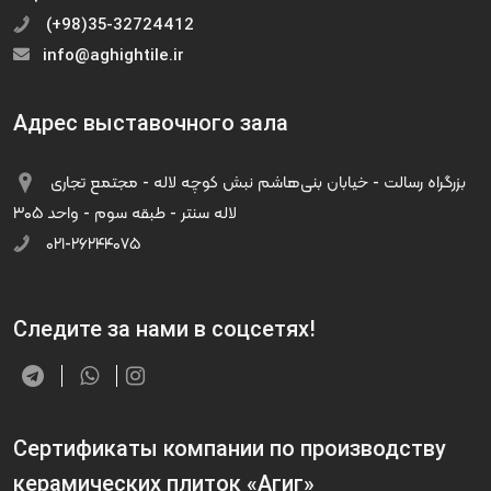
(+98)35-32724412
info@aghightile.ir
Адрес выставочного зала
بزرگراه رسالت - خیابان بنی‌هاشم نبش کوچه لاله - مجتمع تجاری
لاله سنتر - طبقه سوم - واحد ۳۰۵
۰۲۱-۲۶۲۴۴۰۷۵
Следите за нами в соцсетях!
Сертификаты компании по производству
керамических плиток «Агиг»