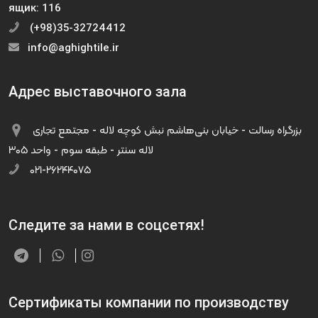
ящик: 116
(+98)35-32724412
info@aghightile.ir
Адрес выставочного зала
بزرگراه رسالت - خیابان بنی‌هاشم نبش کوچه لاله - مجتمع تجاری
لاله سنتر - طبقه سوم - واحد ۳۰۵
۰۲۱-۲۶۲۴۴۰۷۵
Следите за нами в соцсетях!
Сертификаты компании по производству