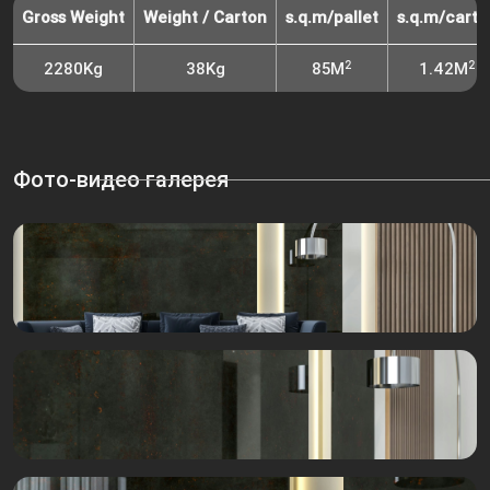
Gross Weight
Weight / Carton
s.q.m/pallet
s.q.m/carto
2
2
2280Kg
38Kg
85M
1.42M
Фото-видео галерея