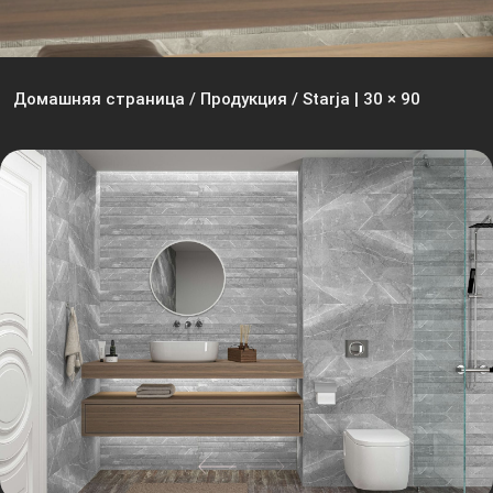
Домашняя страница
/
Продукция
/
Starja | 30 × 90