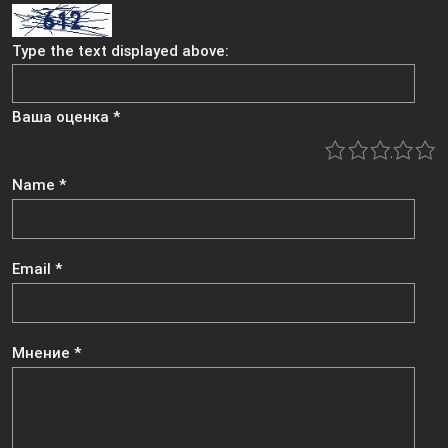
Type the text displayed above:
Ваша оценка
*
1
2
3
4
5
Name
*
Email
*
Мнение
*