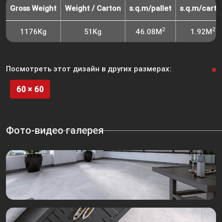
Gross Weight
Weight / Carton
s.q.m/pallet
s.q.m/carto
2
2
1176Kg
51Kg
46.08M
1.92M
Посмотреть этот дизайн в других размерах:
60 × 60
Фото-видео галерея