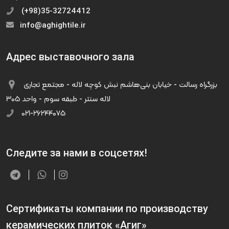
(+98)35-32724412
info@aghightile.ir
Адрес выставочного зала
بزرگراه رسالت - خیابان بنی‌هاشم نبش کوچه لاله - مجتمع تجاری
لاله سنتر - طبقه سوم - واحد ۳۰۵
۰۲۱-۲۶۲۴۴۰۷۵
Следите за нами в соцсетях!
Сертификаты компании по производству
керамических плиток «Агиг»