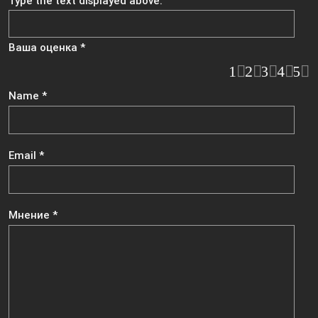
Type the text displayed above:
Ваша оценка
*
1
2
3
4
5
Name
*
Email
*
Мнение
*