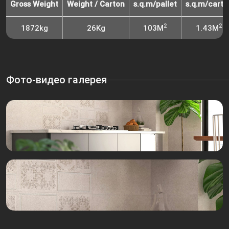
Gross Weight
Weight / Carton
s.q.m/pallet
s.q.m/carto
2
2
1872kg
26Kg
103M
1.43M
Фото-видео галерея