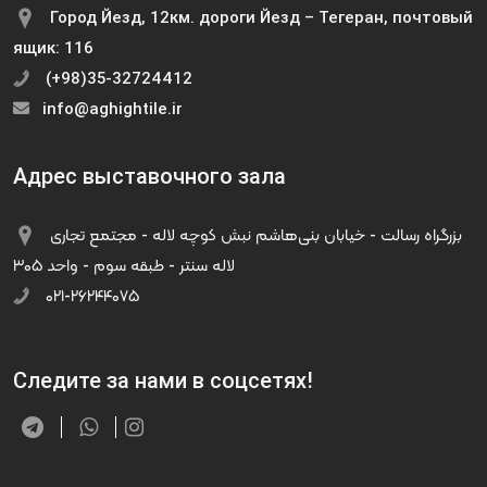
Город Йезд, 12км. дороги Йезд – Тегеран, почтовый
ящик: 116
(+98)35-32724412
info@aghightile.ir
Адрес выставочного зала
بزرگراه رسالت - خیابان بنی‌هاشم نبش کوچه لاله - مجتمع تجاری
لاله سنتر - طبقه سوم - واحد ۳۰۵
۰۲۱-۲۶۲۴۴۰۷۵
Следите за нами в соцсетях!