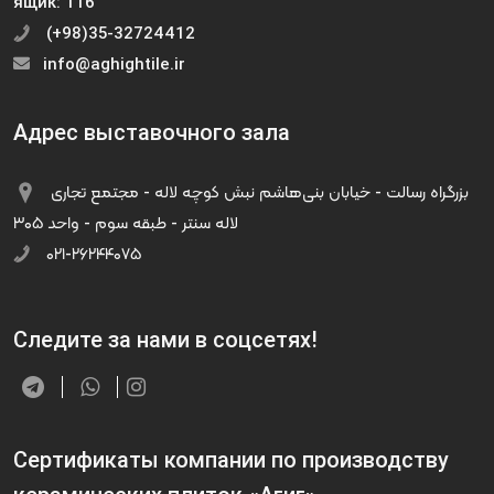
ящик: 116
(+98)35-32724412
info@aghightile.ir
Адрес выставочного зала
بزرگراه رسالت - خیابان بنی‌هاشم نبش کوچه لاله - مجتمع تجاری
لاله سنتر - طبقه سوم - واحد ۳۰۵
۰۲۱-۲۶۲۴۴۰۷۵
Следите за нами в соцсетях!
Сертификаты компании по производству