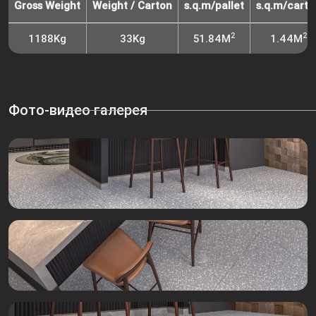
Gross Weight
Weight / Carton
s.q.m/pallet
s.q.m/carto
2
2
1188Kg
33Kg
51.84M
1.44M
Фото-видео галерея