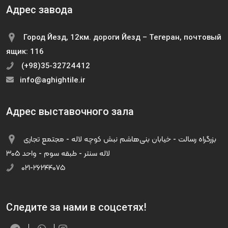
Адрес завода
Город Йезд, 12км. дороги Йезд – Тегеран, почтовый
ящик: 116
(+98)35-32724412
info@aghightile.ir
Адрес выставочного зала
بزرگراه رسالت - خیابان بنی‌هاشم نبش کوچه لاله - مجتمع تجاری
لاله سنتر - طبقه سوم - واحد ۳۰۵
۰۲۱-۲۶۲۴۴۰۷۵
Следите за нами в соцсетях!