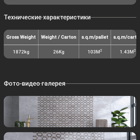
Технические характеристики
Gross Weight
Weight / Carton
s.q.m/pallet
s.q.m/carto
2
2
1872kg
26Kg
103M
1.43M
Фото-видео галерея