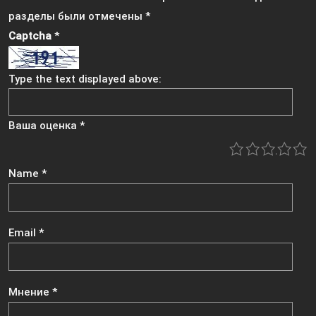
разделы были отмечены
*
Captcha
*
Type the text displayed above:
Ваша оценка
*
1
2
3
4
5
Name
*
Email
*
Мнение
*