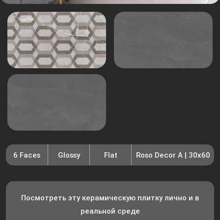
6 Faces
Glossy
Flat
Roso Decor A | 30x60
Посмотреть эту керамическую плитку лично и в
реальной среде