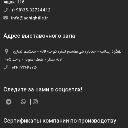
ящик: 116
(+98)35-32724412
info@aghightile.ir
Адрес выставочного зала
بزرگراه رسالت - خیابان بنی‌هاشم نبش کوچه لاله - مجتمع تجاری
لاله سنتر - طبقه سوم - واحد ۳۰۵
۰۲۱-۲۶۲۴۴۰۷۵
Следите за нами в соцсетях!
Сертификаты компании по производству