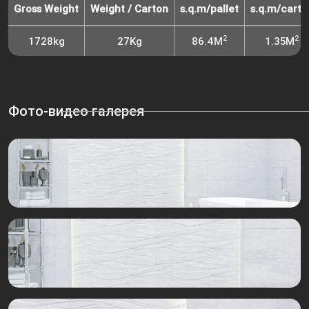
Gross Weight
Weight / Carton
s.q.m/pallet
s.q.m/carto
2
2
1728kg
27Kg
86.4M
1.35M
Фото-видео галерея