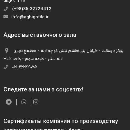
ящик: 116
(+98)35-32724412
info@aghightile.ir
Адрес выставочного зала
بزرگراه رسالت - خیابان بنی‌هاشم نبش کوچه لاله - مجتمع تجاری
لاله سنتر - طبقه سوم - واحد ۳۰۵
۰۲۱-۲۶۲۴۴۰۷۵
Следите за нами в соцсетях!
Сертификаты компании по производству