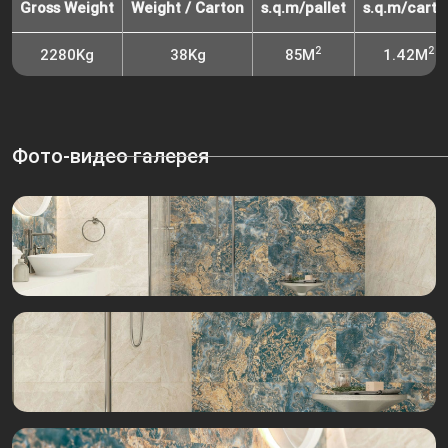
Gross Weight
Weight / Carton
s.q.m/pallet
s.q.m/carto
2
2
2280Kg
38Kg
85M
1.42M
Фото-видео галерея