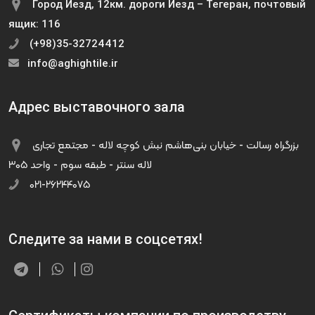
Город Йезд, 12км. дороги Йезд – Тегеран, почтовый
ящик: 116
(+98)35-32724412
info@aghightile.ir
Адрес выставочного зала
بزرگراه رسالت - خیابان بنی‌هاشم نبش کوچه لاله - مجتمع تجاری
لاله سنتر - طبقه سوم - واحد ۳۰۵
۰۲۱-۲۶۲۴۴۰۷۵
Следите за нами в соцсетях!