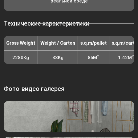
реальной среде
Технические характеристики
Gross Weight
Weight / Carton
s.q.m/pallet
s.q.m/carto
2
2
2280Kg
38Kg
85M
1.42M
Фото-видео галерея