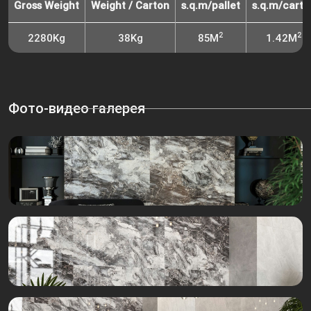
Gross Weight
Weight / Carton
s.q.m/pallet
s.q.m/carto
2
2
2280Kg
38Kg
85M
1.42M
Фото-видео галерея