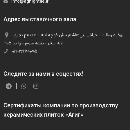
info@aghightile.ir
Адрес выставочного зала
بزرگراه رسالت - خیابان بنی‌هاشم نبش کوچه لاله - مجتمع تجاری
لاله سنتر - طبقه سوم - واحد ۳۰۵
۰۲۱-۲۶۲۴۴۰۷۵
Следите за нами в соцсетях!
Сертификаты компании по производству
керамических плиток «Агиг»