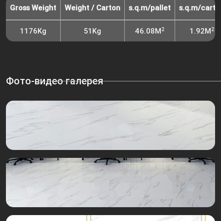
Gross Weight
Weight / Carton
s.q.m/pallet
s.q.m/carto
2
2
1176Kg
51Kg
46.08M
1.92M
Фото-видео галерея