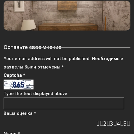
Оставьте свое мнение
Your email address will not be published.
Необходимые
разделы были отмечены
*
Captcha
*
Type the text displayed above:
Ваша оценка
*
1
2
3
4
5
Name
*