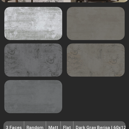
3 Faces
Random
Matt
Flat
Dark Gray Berisa | 60x120